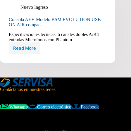
Nuevo Ingreso
Consola AEV Modelo BSM EVOLUTION USB –
ON AIR compacta
Especificaciones tecnicas: 6 canales dobles A/B4
entradas Micrófonos con Phantom…
Read More
Consola
AEV
Modelo
BSM
EVOLUTION
USB
–
ON
Contáctanos en nuestras redes:
AIR
compacta
Whatsapp
Correo electrónico
Facebook