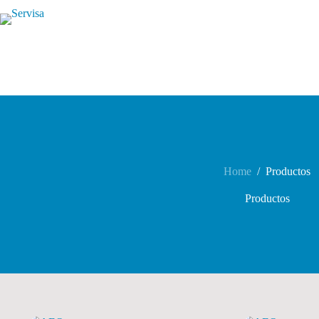
Skip
to
content
Home
/
Productos
Productos