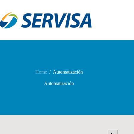
Skip
to
content
Home
/
Automatización
Automatización