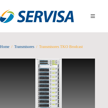
Skip
to
content
Home
/
Transmisores
/
Transmisores TKO Brodcast